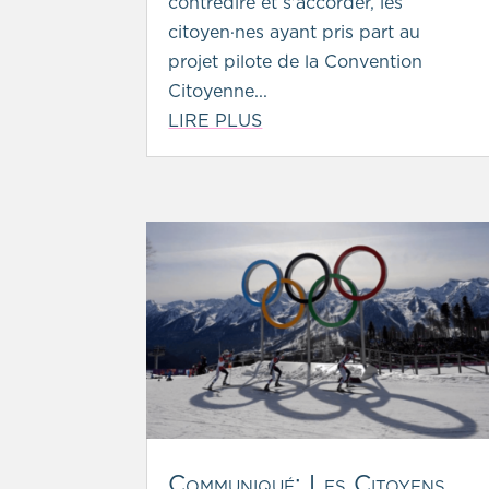
contredire et s'accorder, les
citoyen·nes ayant pris part au
projet pilote de la Convention
Citoyenne...
LIRE PLUS
Communiqué: Les Citoyens