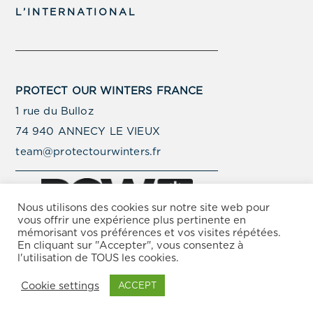
L’INTERNATIONAL
PROTECT OUR WINTERS FRANCE
1 rue du Bulloz
74 940 ANNECY LE VIEUX
team@protectourwinters.fr
Nous utilisons des cookies sur notre site web pour
vous offrir une expérience plus pertinente en
mémorisant vos préférences et vos visites répétées.
En cliquant sur "Accepter", vous consentez à
© Copyright Protect Our Winters 2025 –
Politique de
l'utilisation de TOUS les cookies.
Protection de la Vie Privée
–
Conditions d’Utilisation
Cookie settings
ACCEPT