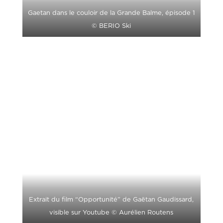
Gaetan dans le couloir de la Grande Balme, épisode 1
© BERIO Ski
Extrait du film “Opportunité” de Gaëtan Gaudissard,
visible sur Youtube © Aurélien Routens