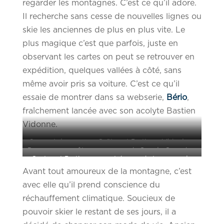
regarder les montagnes. C’est ce qu’il adore.
Il recherche sans cesse de nouvelles lignes ou
skie les anciennes de plus en plus vite. Le
plus magique c’est que parfois, juste en
observant les cartes on peut se retrouver en
expédition, quelques vallées à côté, sans
même avoir pris sa voiture. C’est ce qu’il
essaie de montrer dans sa webserie,
Bério
,
fraîchement lancée avec son acolyte Bastien
Vidonne.
Sommet du run pour Gaëtan et Bastien, visible dans
Pause casse croûte avec vue sur la Grande Casse lors
l’épisode 2.1 © BERIO Ski
Gaetan et Bastien, concentrés pour le tournage du
de l’épisode 1 © BERIO Ski
Avant tout amoureux de la montagne, c’est
teaser. © BERIO Ski
avec elle qu’il prend conscience du
réchauffement climatique. Soucieux de
pouvoir skier le restant de ses jours, il a