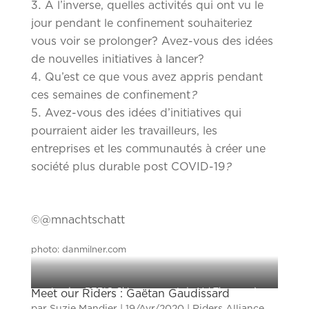
A l’inverse, quelles activités qui ont vu le
jour pendant le confinement souhaiteriez
vous voir se prolonger? Avez-vous des idées
de nouvelles initiatives à lancer?
Qu’est ce que vous avez appris pendant
ces semaines de confinement
?
Avez-vous des idées d’initiatives qui
pourraient aider les travailleurs, les
entreprises et les communautés à créer une
société plus durable post COVID-19
?
©@mnachtschatt
photo: danmilner.com
Le duo BERIO Ski au sommet de Val Thorens, à
Meet our Riders : Gaëtan Gaudissard
par
Suzie Mandier
|
19/Avr/2020
|
Riders Alliance
regarder des lignes © Kevin Berthon