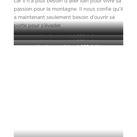
car il n’a plus besoin d’aller loin pour vivre sa
passion pour la montagne. Il nous confie qu’il
a maintenant seulement besoin d’ouvrir sa
porte pour s’évader.
Une ligne par ci © BERIO Ski
Une ligne par là © BERIO Ski
Une ligne par là bas © BERIO Ski