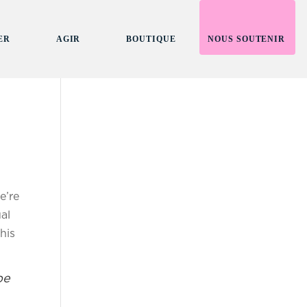
ER
AGIR
BOUTIQUE
NOUS SOUTENIR
e’re
ual
his
pe