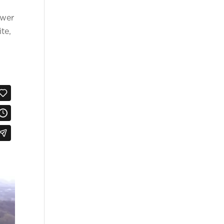
swer
te,