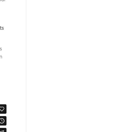
ts
s
un