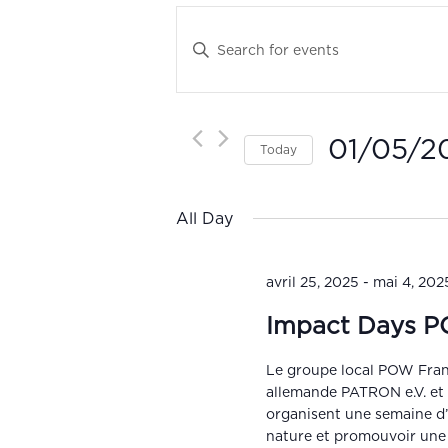
Events
Search
Enter
and
Keyword.
Views
Search
Navigation
for
01/05/2
Events
Today
by
Select
Keyword.
date.
All Day
avril 25, 2025
-
mai 4, 202
Impact Days P
Le groupe local POW Franc
allemande PATRON e.V. et 
organisent une semaine d’
nature et promouvoir une 