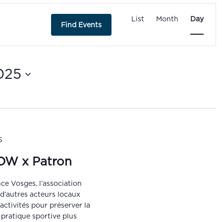
Event
Views
List
Month
Day
Find Events
Navigatio
025
5
OW x Patron
e Vosges, l’association
d’autres acteurs locaux
activités pour préserver la
pratique sportive plus