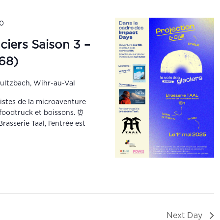
00
ciers Saison 3 –
(68)
ultzbach, Wihr-au-Val
listes de la microaventure
oodtruck et boissons. ⏰
asserie Taal, l’entrée est
Next Day