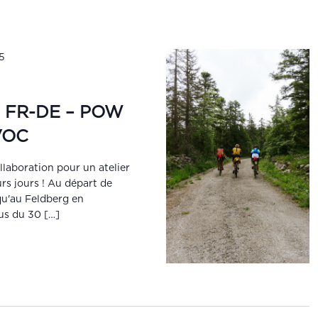
25
re FR-DE – POW
VOC
ollaboration pour un atelier
rs jours ! Au départ de
qu'au Feldberg en
us du 30 […]