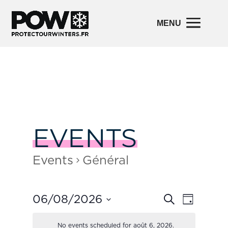
EVENTS
Events
Général
Events
Event
06/08/2026
Search
Day
Views
Search
Navigatio
and
Select
Views
No events scheduled for août 6, 2026.
date.