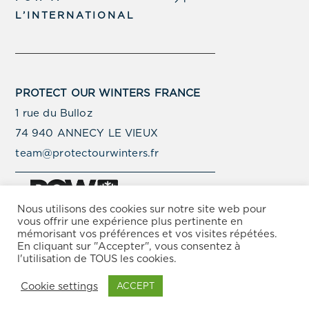
L’INTERNATIONAL
PROTECT OUR WINTERS FRANCE
1 rue du Bulloz
74 940 ANNECY LE VIEUX
team@protectourwinters.fr
Nous utilisons des cookies sur notre site web pour
vous offrir une expérience plus pertinente en
mémorisant vos préférences et vos visites répétées.
© Copyright Protect Our Winters 2025 –
Politique de
En cliquant sur "Accepter", vous consentez à
Protection de la Vie Privée
–
Conditions d’Utilisation
l'utilisation de TOUS les cookies.
Cookie settings
ACCEPT