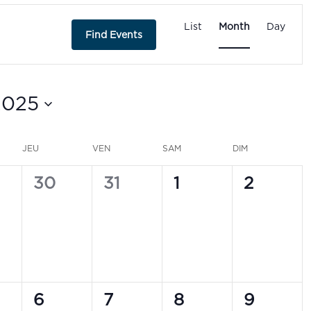
Event
Views
List
Month
Day
Find Events
Navigatio
2025
JEU
VEN
SAM
DIM
0
0
0
0
30
31
1
2
ts,
events,
events,
events,
events,
1
1
1
0
6
7
8
9