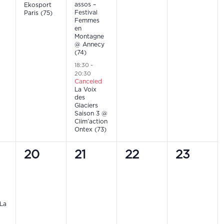
assos –
Ekosport
Festival
Paris (75)
Femmes
en
Montagne
@ Annecy
(74)
18:30
-
20:30
Canceled
La Voix
des
Glaciers
Saison 3 @
Clim’action
Ontex (73)
0
0
0
0
20
21
22
23
t,
events,
events,
events,
events,
 La