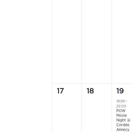
0
0
1
17
18
19
events,
events,
even
19:00
-
22:00
POW
Movie
Night @
Cordée
Annecy