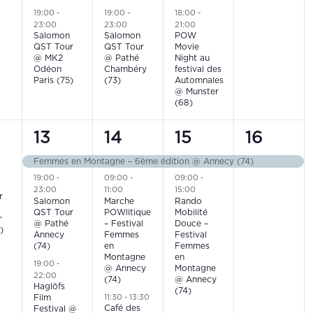
ts,
event,
event,
event,
events,
19:00
-
19:00
-
18:00
-
23:00
23:00
21:00
Salomon
Salomon
POW
QST Tour
QST Tour
Movie
@ MK2
@ Pathé
Night au
Odéon
Chambéry
festival des
Paris (75)
(73)
Automnales
@ Munster
(68)
3
4
2
1
13
14
15
16
t,
events,
events,
events,
event,
Femmes en Montagne – 6ème édition @ Annecy (74)
19:00
-
09:00
-
09:00
-
23:00
11:00
15:00
r
Salomon
Marche
Rando
QST Tour
POWlitique
Mobilité
r
@ Pathé
– Festival
Douce –
)
Annecy
Femmes
Festival
(74)
en
Femmes
Montagne
en
19:00
-
@ Annecy
Montagne
22:00
(74)
@ Annecy
Haglöfs
(74)
11:30
-
13:30
Film
Café des
Festival @