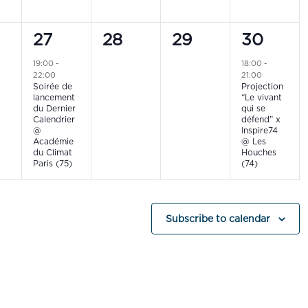
1
0
0
1
27
28
29
30
ts,
event,
events,
events,
event,
19:00
-
18:00
-
22:00
21:00
Soirée de
Projection
lancement
“Le vivant
du Dernier
qui se
Calendrier
défend” x
@
Inspire74
Académie
@ Les
du Climat
Houches
Paris (75)
(74)
Subscribe to calendar