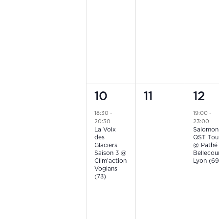
events,
events,
even
1
0
1
10
11
12
event,
events,
even
18:30
-
19:00
-
20:30
23:00
La Voix
Salomon
des
QST Tou
Glaciers
@ Pathé
Saison 3 @
Bellecou
Clim’action
Lyon (69
Voglans
(73)