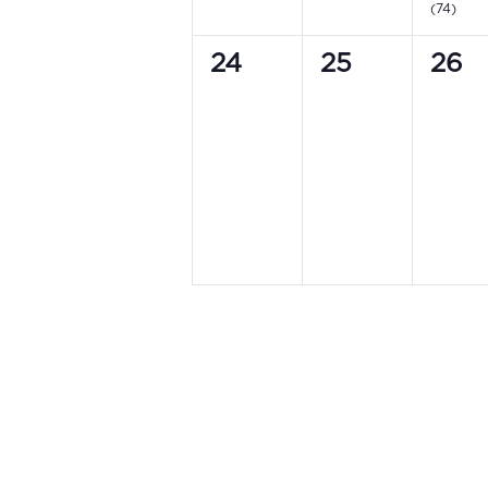
(74)
0
0
0
24
25
26
events,
events,
even