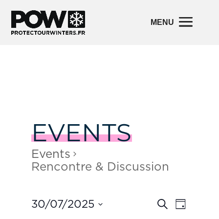
EVENTS
Events
Rencontre & Discussion
Events
Event
30/07/2025
Search
Day
Views
Search
Navigatio
and
Select