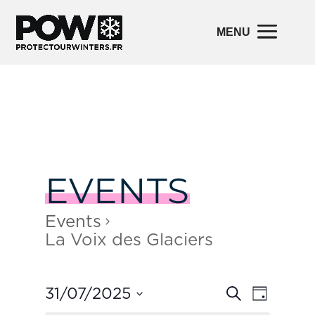
EVENTS
Events
La Voix des Glaciers
Events
Event
31/07/2025
Search
Day
Views
Search
Navigatio
and
Select