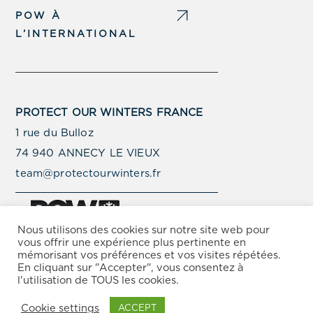
POW À
L’INTERNATIONAL
PROTECT OUR WINTERS FRANCE
1 rue du Bulloz
74 940 ANNECY LE VIEUX
team@protectourwinters.fr
Nous utilisons des cookies sur notre site web pour
vous offrir une expérience plus pertinente en
mémorisant vos préférences et vos visites répétées.
© Copyright Protect Our Winters 2025 –
Politique de
En cliquant sur "Accepter", vous consentez à
Protection de la Vie Privée
–
Conditions d’Utilisation
l'utilisation de TOUS les cookies.
Cookie settings
ACCEPT