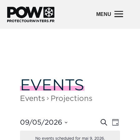
EVENTS
Events
Projections
Events
Event
09/05/2026
Search
Day
Views
Search
Navigatio
and
Select
Views
No events scheduled for mai 9, 2026.
date.