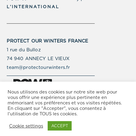
L’INTERNATIONAL
PROTECT OUR WINTERS FRANCE
1 rue du Bulloz
74 940 ANNECY LE VIEUX
team@protectourwinters.fr
Nous utilisons des cookies sur notre site web pour
vous offrir une expérience plus pertinente en
mémorisant vos préférences et vos visites répétées.
© Copyright Protect Our Winters 2025 –
Politique de
En cliquant sur "Accepter", vous consentez à
Protection de la Vie Privée
–
Conditions d’Utilisation
l'utilisation de TOUS les cookies.
Cookie settings
ACCEPT