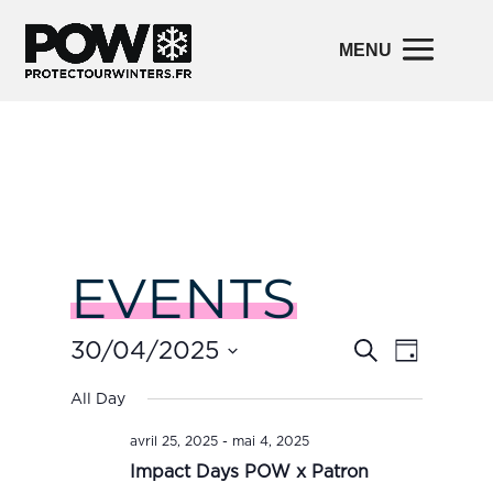
EVENTS
Events
Event
30/04/2025
Search
Day
Views
Search
Navigatio
and
Select
All Day
Views
date.
Navigation
avril 25, 2025
-
mai 4, 2025
Impact Days POW x Patron