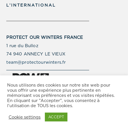
L’INTERNATIONAL
PROTECT OUR WINTERS FRANCE
1 rue du Bulloz
74 940 ANNECY LE VIEUX
team@protectourwinters.fr
Nous utilisons des cookies sur notre site web pour
vous offrir une expérience plus pertinente en
mémorisant vos préférences et vos visites répétées.
© Copyright Protect Our Winters 2025 –
Politique de
En cliquant sur "Accepter", vous consentez à
Protection de la Vie Privée
–
Conditions d’Utilisation
l'utilisation de TOUS les cookies.
Cookie settings
ACCEPT