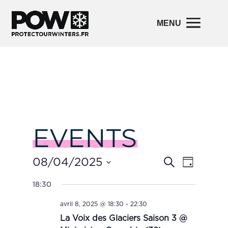
EVENTS
Events
Event
08/04/2025
Search
Day
Views
Search
Navigatio
and
Select
18:30
Views
date.
Navigation
avril 8, 2025 @ 18:30
-
22:30
La Voix des Glaciers Saison 3 @