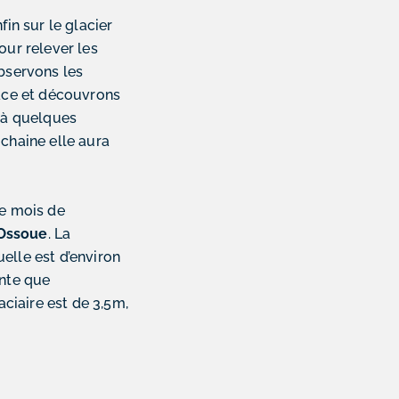
fin sur le glacier
our relever les
bservons les
lace et découvrons
e à quelques
chaine elle aura
le mois de
’Ossoue
. La
elle est d’environ
ante que
aciaire est de 3,5m,