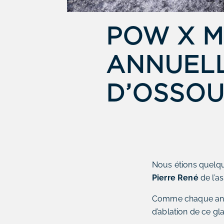
POW X M
ANNUELL
D’OSSO
Nous étions quel
Pierre René
de l’a
Comme chaque année
d’ablation de ce gl