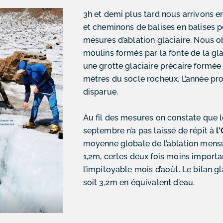
3h et demi plus tard nous arrivons en
et cheminons de balises en balises p
mesures d’ablation glaciaire. Nous o
moulins formés par la fonte de la g
une grotte glaciaire précaire formé
mètres du socle rocheux. L’année pro
disparue.
Au fil des mesures on constate que 
septembre n’a pas laissé de répit à
l
moyenne globale de l’ablation mensu
1,2m, certes deux fois moins import
l’impitoyable mois d’août. Le bilan gl
soit 3,2m en équivalent d’eau.