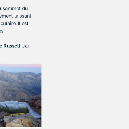
 du sommet du
ement laissant
ulaire. Il est
s.
e Russell
. J’ai
…