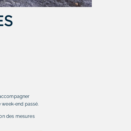
ES
 accompagner
e week-end passé.
tion des mesures