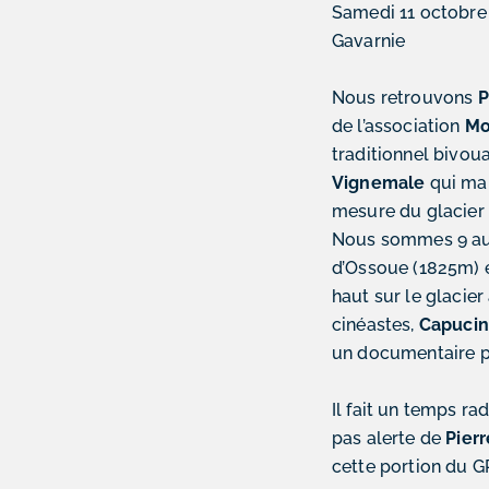
Samedi 11 octobre 
Gavarnie
Nous retrouvons
P
de l’association
Mo
traditionnel bivo
Vignemale
qui mar
mesure du glacier
Nous sommes 9 au
d’Ossoue (1825m) 
haut sur le glacie
cinéastes,
Capuci
un documentaire p
Il fait un temps r
pas alerte de
Pierr
cette portion du 