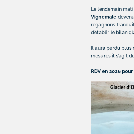
Le lendemain matin
Vignemale
devenu 
regagnons tranquil
d’établir le bilan g
Il aura perdu
plus 
mesures il s’agit d
RDV en 2026 pour 