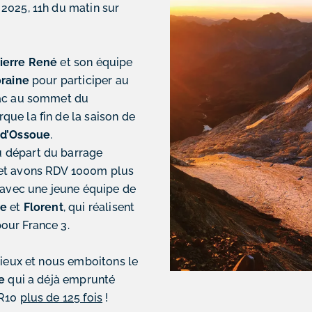
2025, 11h du matin sur
ierre René
et son équipe
raine
pour participer au
uac au sommet du
que la fin de la saison de
d’Ossoue
.
 départ du barrage
et avons RDV 1000m plus
r avec une jeune équipe de
ne
et
Florent
, qui réalisent
our France 3.
adieux et nous emboitons le
e
qui a déjà emprunté
GR10
plus de 125 fois
!