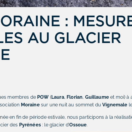
ORAINE : MESUR
ES AU GLACIER
UE
ques membres de
POW
(
Laura
,
Florian
,
Guillaume
et moi) à
ssociation
Moraine
sur une nuit au sommet du
Vignemale
l
 en fin de période estivale, nous participons à la réalisa
acier des
Pyrénées
: le glacier d’
Ossoue
.