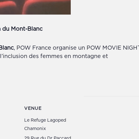
 du Mont-Blanc
Blanc
, POW France organise un POW MOVIE NIGHT a
ur l’inclusion des femmes en montagne et
VENUE
Le Refuge Lagoped
Chamonix
29 Rue du Dr Paccard