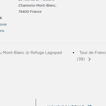
Chamonix-Mont-Blanc
,
74400
France
s:
ovie
ons
u Mont-Blanc @ Refuge Lagoped
Tour de Franc
(38)