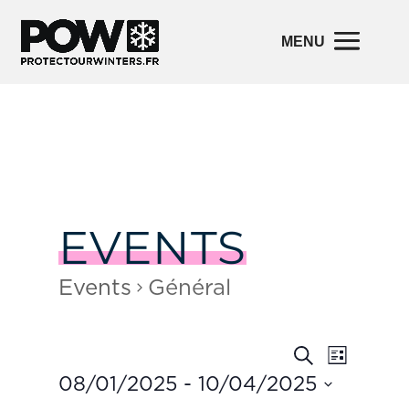
EVENTS
Events
Général
Events
Event
Search
List
Views
Search
Navigatio
08/01/2025
 - 
10/04/2025
and
Views